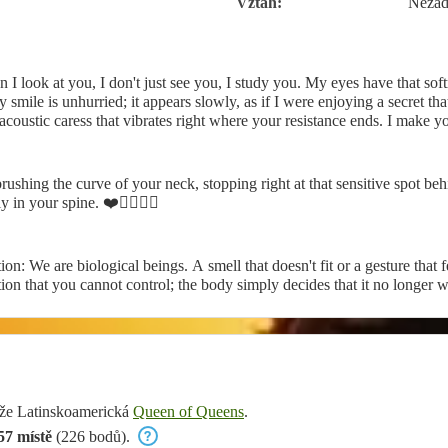
Vztah:
Neza
 I look at you, I don't just see you, I study you. My eyes have that sof
 smile is unhurried; it appears slowly, as if I were enjoying a secret th
oustic caress that vibrates right where your resistance ends. I make you 
shing the curve of your neck, stopping right at that sensitive spot beh
 in your spine. ❤️❤️‍🔥❤️‍🔥
n: We are biological beings. A smell that doesn't fit or a gesture that fe
ction that you cannot control; the body simply decides that it no longer 
ěže Latinskoamerická
Queen of Queens
.
57 místě
(226 bodů).