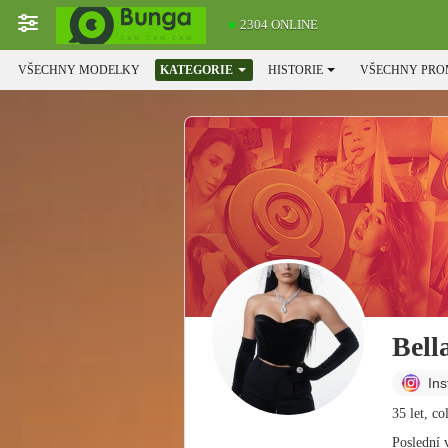
2304 ONLINE
VŠECHNY MODELKY
KATEGORIE
HISTORIE
VŠECHNY PRO
Bell
In
35 let, c
Poslední 