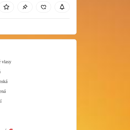
 vlasy
á
nská
ená
í