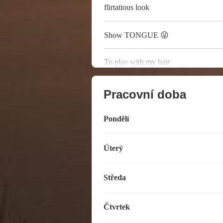
flirtatious look
Show TONGUE 😜
To play with my hair
Pracovní doba
Pondělí
Úterý
Středa
Čtvrtek