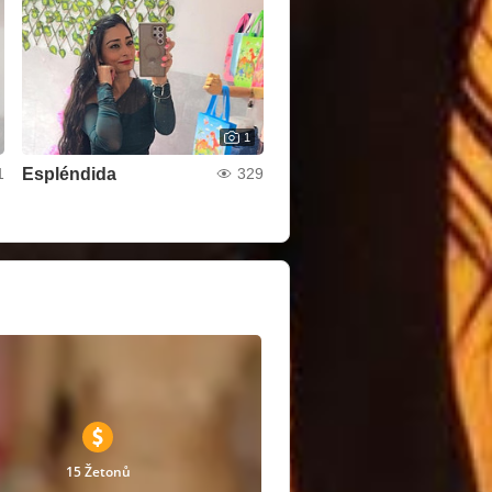
1
Espléndida
1
329
15 Žetonů