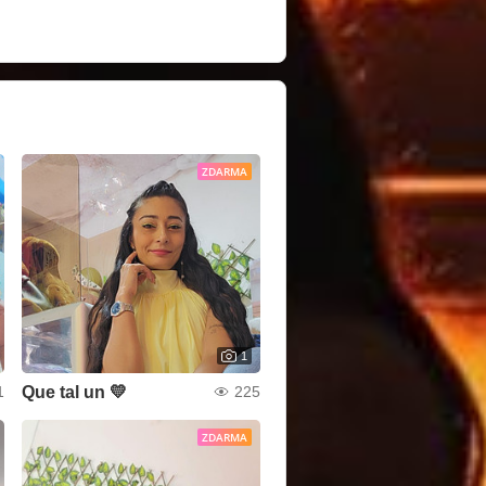
ZDARMA
1
Que tal un 💛
1
225
ZDARMA