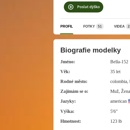
Poslat dýško
PROFIL
FOTKY
51
VIDEA
2
Biografie modelky
Jméno:
Bella-152
Věk:
35 let
Rodné město:
colombia,
Zajímám se o:
Muž, Žena,
Jazyky:
american
Výška:
5'6"
Hmotnost:
123 lb