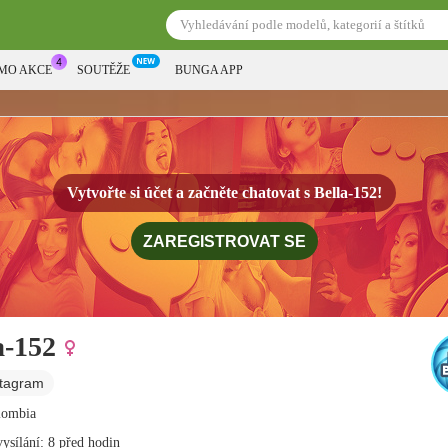
MO AKCE
SOUTĚŽE
BUNGA APP
Vytvořte si účet a začněte chatovat s
Bella-152!
ZAREGISTROVAT SE
a-152
stagram
olombia
vysílání: 8 před hodin