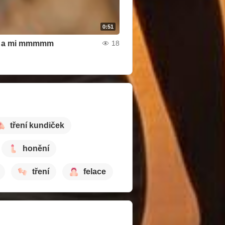
0:51
 a mi mmmmm
18
tření kundiček
honění
tření
felace