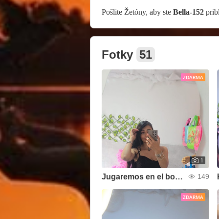
Pošlite Žetóny, aby ste
Bella-152
pribl
Fotky
51
ZDARMA
1
Jugaremos en el bosque
149
ZDARMA