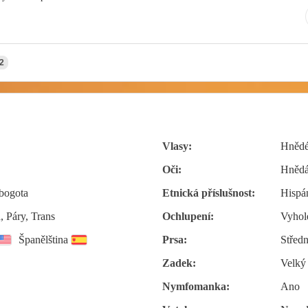
2
Vlasy:
Hnědé
Oči:
Hněd
 bogota
Etnická příslušnost:
Hispá
 Páry, Trans
Ochlupení:
Vyhol
Španělština
Prsa:
Středn
Zadek:
Velký
Nymfomanka:
Ano