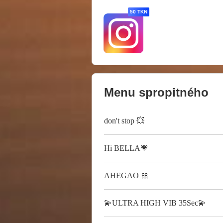
50 TKN
Menu spropitného
don't stop 💥
Hi BELLA💗
AHEGAO 🎀
💫ULTRA HIGH VIB 35Sec💫