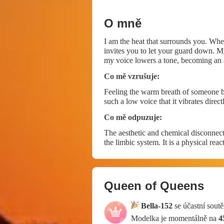
O mně
I am the heat that surrounds you. When
invites you to let your guard down. My
my voice lowers a tone, becoming an ac
the world has ceased to exist. ❤️🥰🥰
Co mě vzrušuje:
Feeling the warm breath of someone bru
such a low voice that it vibrates directly
Co mě odpuzuje:
The aesthetic and chemical disconnectio
the limbic system. It is a physical rea
Queen of Queens
Bella-152
se účastní sout
Modelka je momentálně na
4