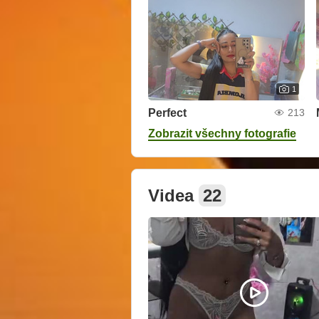
1
Perfect
213
Zobrazit všechny fotografie
Videa
22