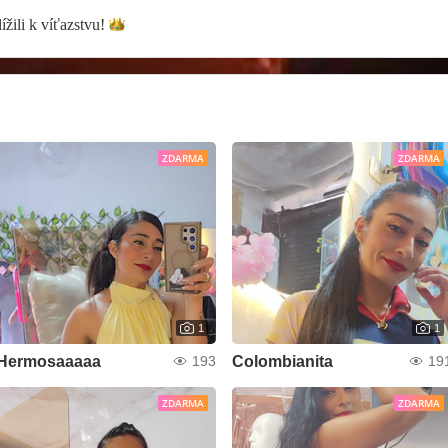
ížili k
víťazstvu!
ZDARMA
ZDARMA
1
1
Hermosaaaaa
Colombianita
193
19
ZDARMA
ZDARMA