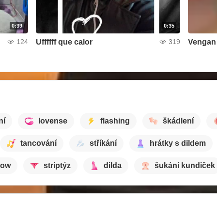
0:39
0:35
Uffffff que calor
Vengan
124
319
ní
lovense
flashing
škádlení
tancování
stříkání
hrátky s dildem
how
striptýz
dilda
šukání kundiček