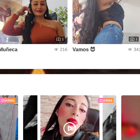
1
1
Muñeca
Vamos 😈
216
34
ZDARMA
ZDARMA