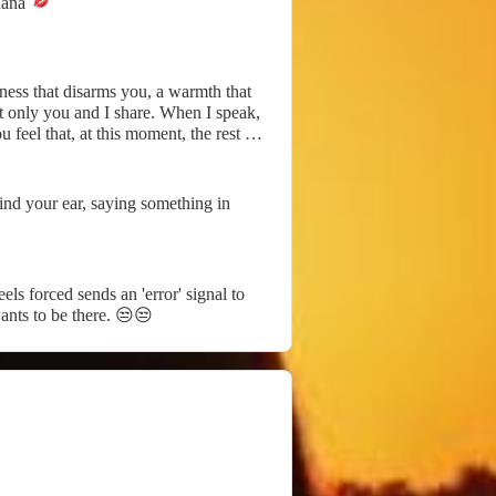
daná
tness that disarms you, a warmth that
at only you and I share. When I speak,
feel that, at this moment, the rest of
ind your ear, saying something in
els forced sends an 'error' signal to
wants to be there. 😒😒